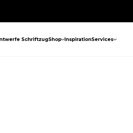
ntwerfe Schriftzug
Shop
Inspiration
Services
GEFUNDEN