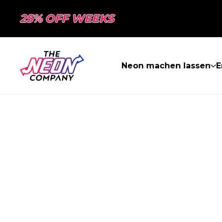
25% OFF WEEKS
Neon machen lassen
E
SEITE NICHT 