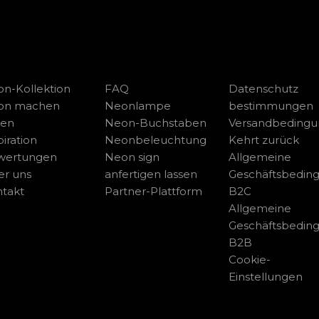
n-Kollektion
FAQ
Datenschutz
on machen
Neonlampe
bestimmungen
sen
Neon-Buchstaben
Versandbeding
piration
Neonbeleuchtung
Kehrt zurück
wertungen
Neon sign
Allgemeine
r uns
anfertigen lassen
Geschäftsbedin
takt
Partner-Plattform
B2C
Allgemeine
Geschäftsbedin
B2B
Cookie-
Einstellungen