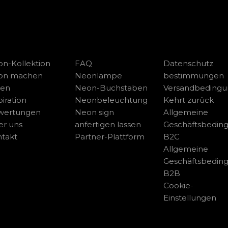
n-Kollektion
FAQ
Datenschutz
on machen
Neonlampe
bestimmungen
sen
Neon-Buchstaben
Versandbeding
piration
Neonbeleuchtung
Kehrt zurück
wertungen
Neon sign
Allgemeine
r uns
anfertigen lassen
Geschäftsbedin
takt
Partner-Plattform
B2C
Allgemeine
Geschäftsbedin
B2B
Cookie-
Einstellungen