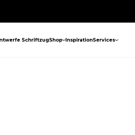
ntwerfe Schriftzug
Shop
Inspiration
Services
GEFUNDEN