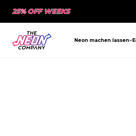
25% OFF WEEKS
Neon machen lassen
E
SEITE NICHT 