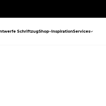
ntwerfe Schriftzug
Shop
Inspiration
Services
GEFUNDEN