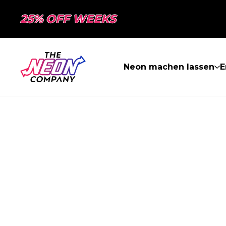
25% OFF WEEKS
Neon machen lassen
E
SEITE NICHT 