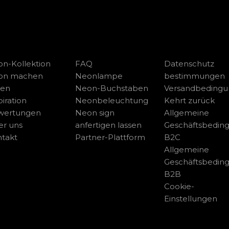
n-Kollektion
FAQ
Datenschutz
on machen
Neonlampe
bestimmungen
sen
Neon-Buchstaben
Versandbeding
piration
Neonbeleuchtung
Kehrt zurück
wertungen
Neon sign
Allgemeine
r uns
anfertigen lassen
Geschäftsbedin
takt
Partner-Plattform
B2C
Allgemeine
Geschäftsbedin
B2B
Cookie-
Einstellungen