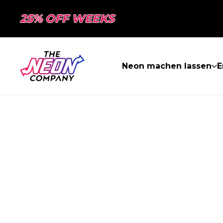
25% OFF WEEKS
Neon machen lassen
E
SEITE NICHT 