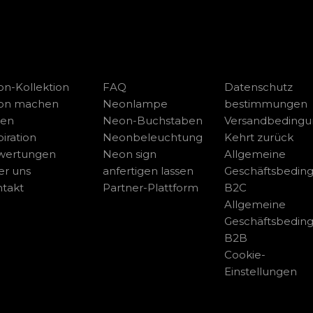
n-Kollektion
FAQ
Datenschutz
on machen
Neonlampe
bestimmungen
sen
Neon-Buchstaben
Versandbeding
piration
Neonbeleuchtung
Kehrt zurück
wertungen
Neon sign
Allgemeine
r uns
anfertigen lassen
Geschäftsbedin
takt
Partner-Plattform
B2C
Allgemeine
Geschäftsbedin
B2B
Cookie-
Einstellungen