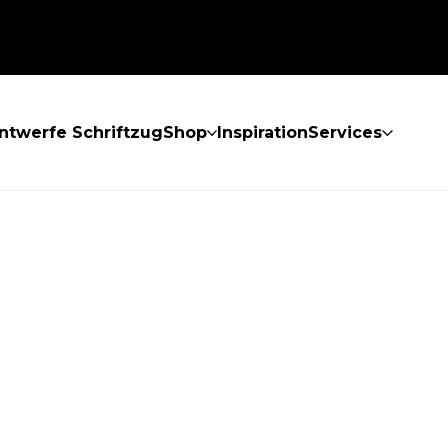
ntwerfe Schriftzug
Shop
Inspiration
Services
GEFUNDEN