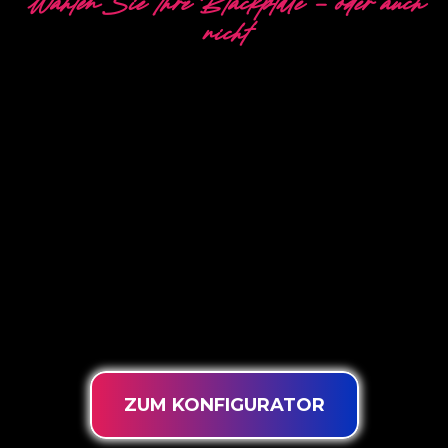
Wählen Sie Ihre Blackplate - oder auch
nicht
5 VERSCHIEDENE
OPTIONEN
The Neon Company ist ein Spezialist für die
Entwicklung, das Design und die Produktion von
PowerLEDs™ Neon Signing. Mit unserer
innovativen ‘PowerLEDs™’-
Beleuchtungstechnologie erhalten Sie garantiert
die leistungsstärksten dimmbaren LEDs, eine
extra lange Lebensdauer und die Eignung für
eine intensive Nutzung rund um die Uhr.
ZUM KONFIGURATOR