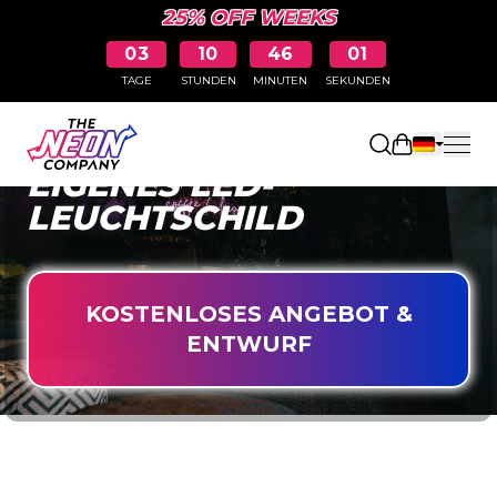
25% OFF WEEKS
03
10
45
59
TAGE
STUNDEN
MINUTEN
SEKUNDEN
GESTALTEN SIE IHR
Einkaufswa
EIGENES LED-
LEUCHTSCHILD
KOSTENLOSES ANGEBOT &
ENTWURF