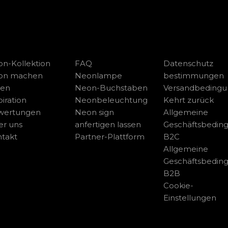
n-Kollektion
FAQ
Datenschutz
on machen
Neonlampe
bestimmungen
sen
Neon-Buchstaben
Versandbeding
piration
Neonbeleuchtung
Kehrt zurück
wertungen
Neon sign
Allgemeine
r uns
anfertigen lassen
Geschäftsbedin
takt
Partner-Plattform
B2C
Allgemeine
Geschäftsbedin
B2B
Cookie-
Einstellungen