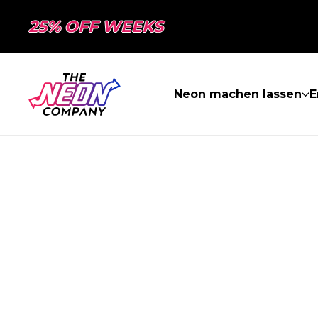
25% OFF WEEKS
Neon machen lassen
E
SEITE NICHT 