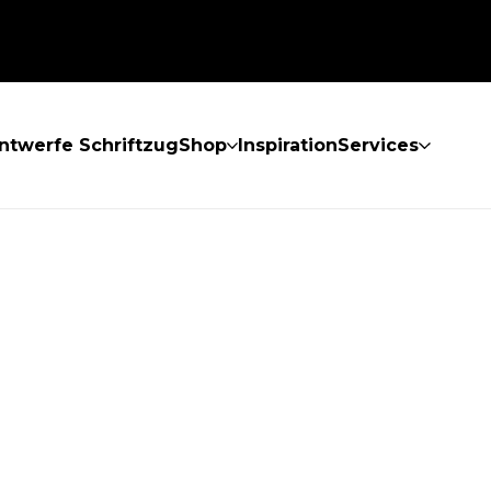
ntwerfe Schriftzug
Shop
Inspiration
Services
GEFUNDEN