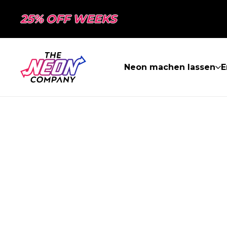
25% OFF WEEKS
Neon machen lassen
E
SEITE NICHT 