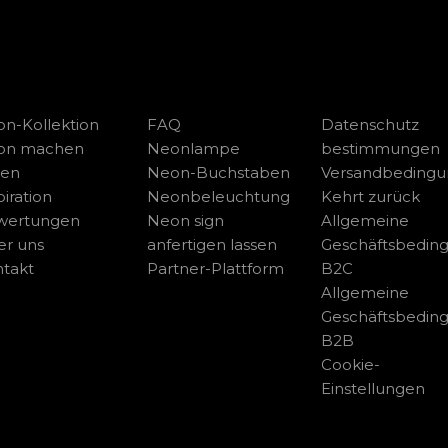
n-Kollektion
FAQ
Datenschutz
on machen
Neonlampe
bestimmungen
sen
Neon-Buchstaben
Versandbeding
piration
Neonbeleuchtung
Kehrt zurück
wertungen
Neon sign
Allgemeine
r uns
anfertigen lassen
Geschäftsbedin
takt
Partner-Plattform
B2C
Allgemeine
Geschäftsbedin
B2B
Cookie-
Einstellungen