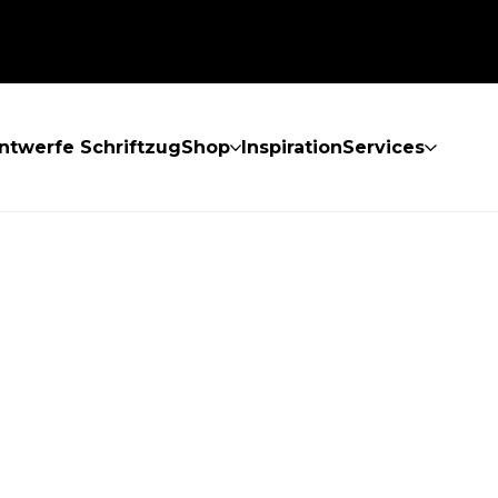
ntwerfe Schriftzug
Shop
Inspiration
Services
GEFUNDEN