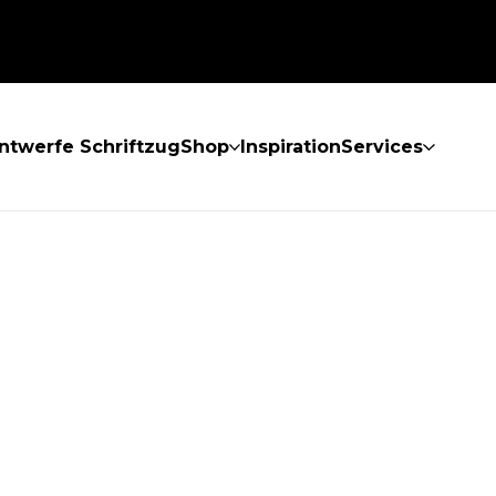
ntwerfe Schriftzug
Shop
Inspiration
Services
GEFUNDEN