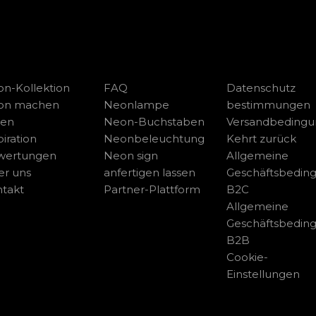
n-Kollektion
FAQ
Datenschutz
on machen
Neonlampe
bestimmungen
sen
Neon-Buchstaben
Versandbeding
piration
Neonbeleuchtung
Kehrt zurück
wertungen
Neon sign
Allgemeine
r uns
anfertigen lassen
Geschäftsbedin
takt
Partner-Plattform
B2C
Allgemeine
Geschäftsbedin
B2B
Cookie-
Einstellungen