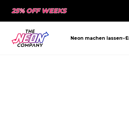
25% OFF WEEKS
Neon machen lassen
E
SEITE NICHT 