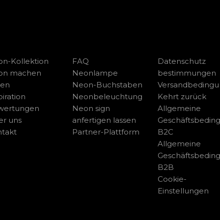
n-Kollektion
FAQ
Datenschutz
on machen
Neonlampe
bestimmungen
sen
Neon-Buchstaben
Versandbeding
piration
Neonbeleuchtung
Kehrt zurück
wertungen
Neon sign
Allgemeine
r uns
anfertigen lassen
Geschäftsbedin
takt
Partner-Plattform
B2C
Allgemeine
Geschäftsbedin
B2B
Cookie-
Einstellungen