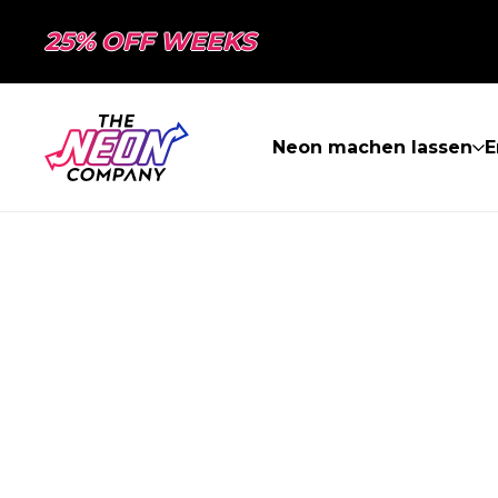
25% OFF WEEKS
Neon machen lassen
E
SEITE NICHT 