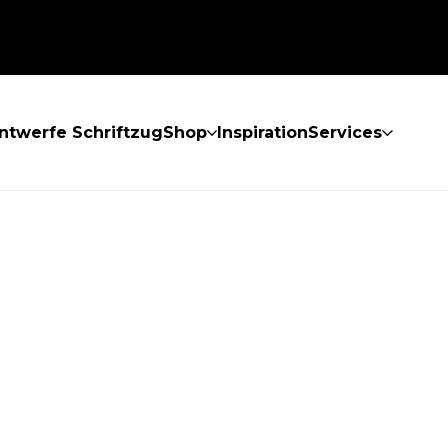
ntwerfe Schriftzug
Shop
Inspiration
Services
GEFUNDEN