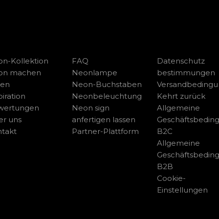
n-Kollektion
FAQ
Datenschutz
on machen
Neonlampe
bestimmungen
sen
Neon-Buchstaben
Versandbeding
piration
Neonbeleuchtung
Kehrt zurück
wertungen
Neon sign
Allgemeine
r uns
anfertigen lassen
Geschäftsbedin
takt
Partner-Plattform
B2C
Allgemeine
Geschäftsbedin
B2B
Cookie-
Einstellungen