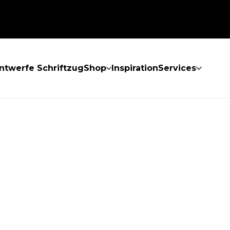
ntwerfe Schriftzug
Shop
Inspiration
Services
GEFUNDEN