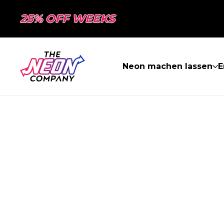
25% OFF WEEKS
Neon machen lassen
E
SEITE NICHT 