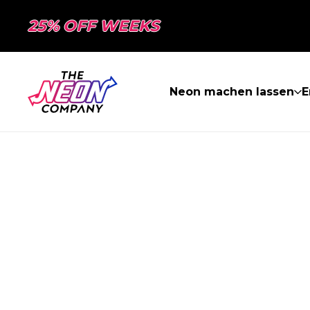
25% OFF WEEKS
Neon machen lassen
E
SEITE NICHT 