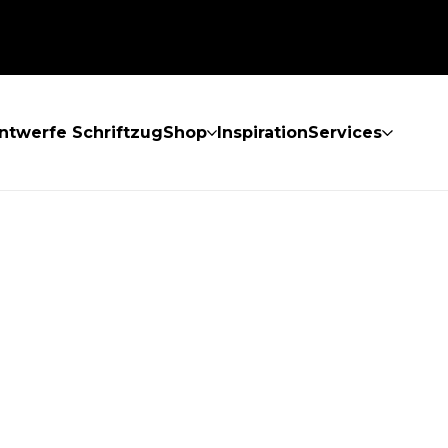
ntwerfe Schriftzug
Shop
Inspiration
Services
GEFUNDEN