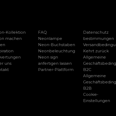
n-Kollektion
FAQ
Datenschutz
on machen
Neonlampe
bestimmungen
sen
Neon-Buchstaben
Versandbeding
piration
Neonbeleuchtung
Kehrt zurück
wertungen
Neon sign
Allgemeine
r uns
anfertigen lassen
Geschäftsbedin
takt
Partner-Plattform
B2C
Allgemeine
Geschäftsbedin
B2B
Cookie-
Einstellungen