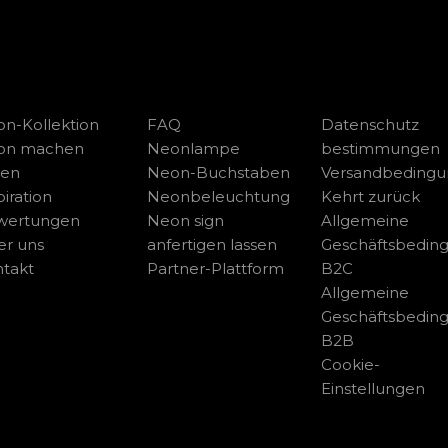
n-Kollektion
FAQ
Datenschutz
on machen
Neonlampe
bestimmungen
sen
Neon-Buchstaben
Versandbeding
piration
Neonbeleuchtung
Kehrt zurück
wertungen
Neon sign
Allgemeine
r uns
anfertigen lassen
Geschäftsbedin
takt
Partner-Plattform
B2C
Allgemeine
Geschäftsbedin
B2B
Cookie-
Einstellungen