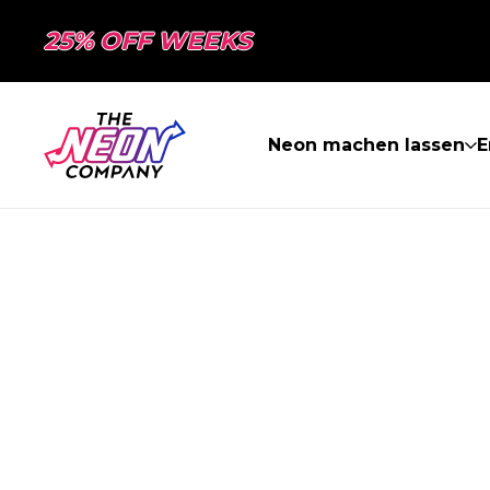
25% OFF WEEKS
Neon machen lassen
E
SEITE NICHT 