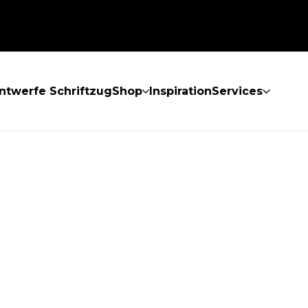
ntwerfe Schriftzug
Shop
Inspiration
Services
GEFUNDEN