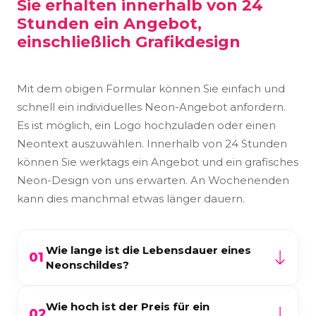
Sie erhalten innerhalb von 24
Stunden ein Angebot,
einschließlich Grafikdesign
Mit dem obigen Formular können Sie einfach und
schnell ein individuelles Neon-Angebot anfordern.
Es ist möglich, ein Logo hochzuladen oder einen
Neontext auszuwählen. Innerhalb von 24 Stunden
können Sie werktags ein Angebot und ein grafisches
Neon-Design von uns erwarten. An Wochenenden
kann dies manchmal etwas länger dauern.
Wie lange ist die Lebensdauer eines
01
Neonschildes?
Die Lieferzeit eines Neon Signs hängt von den
Wie hoch ist der Preis für ein
Materialien, Spezifikationen und der
02