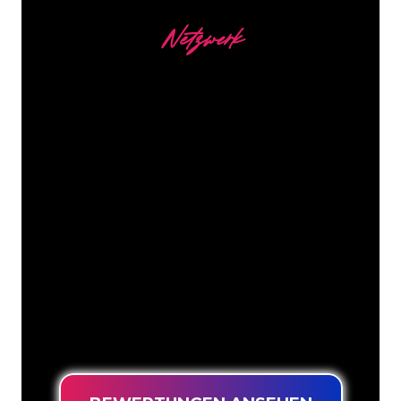
Ihrem Angebot beibehalten wird.
Netzwerk
Unsere Kunden
Die Neonspezialisten von The Neon
Company sind bereit, Ihren
Firmennamen, Ihr Logo oder Ihre
Marke auf attraktive und wirkungsvolle
Weise in Neonlicht zu verwandeln. Mit
mehr als 5000 Unternehmen und
bekannten Marken in unserem
Kundenstamm sind Sie bei uns an der
richtigen Adresse, wenn Sie ein
langlebiges Neonschild zum garantiert
niedrigsten Preis suchen.