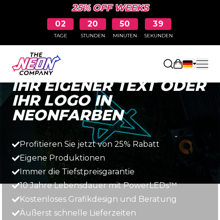
25% OFF WEEKS
02
20
50
39
TAGE
STUNDEN
MINUTEN
SEKUNDEN
Schnell, einfach und erschwinglich
Einkaufswa
IHR EIGENER TEXT ODER
IHR LOGO IN
NEONFARBEN
Profitieren Sie jetzt von 25% Rabatt
Eigene Produktionen
Immer die Tiefstpreisgarantie
10 Jahre Lebensdauer mit PowerLEDs™
Kostenloses Grafikdesign und Beratung
Äußerst schnelle Lieferzeiten