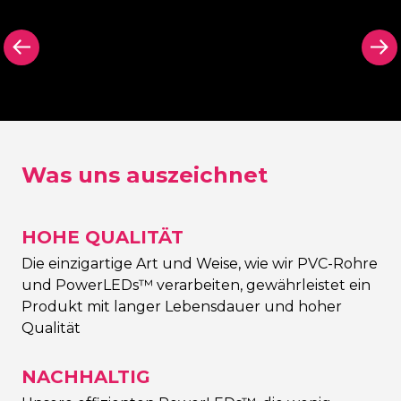
sche
Rückwand in
Ausgeschni
 hinter
Schwarz (oder Farbe
Rückenschil
schild
Ihrer Wahl)
Kontur Neo
Was uns auszeichnet
HOHE QUALITÄT
Die einzigartige Art und Weise, wie wir PVC-Rohre
und PowerLEDs™ verarbeiten, gewährleistet ein
Produkt mit langer Lebensdauer und hoher
Qualität
NACHHALTIG