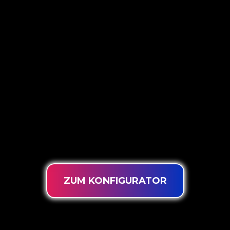
5 VERSCHIEDENE
OPTIONEN
The Neon Company ist ein Spezialist für die
Entwicklung, das Design und die Produktion von
PowerLEDs™ Neon Signing. Mit unserer
innovativen ‘PowerLEDs™’-
Beleuchtungstechnologie erhalten Sie garantiert
die leistungsstärksten dimmbaren LEDs, eine
extra lange Lebensdauer und die Eignung für
eine intensive Nutzung rund um die Uhr.
ZUM KONFIGURATOR