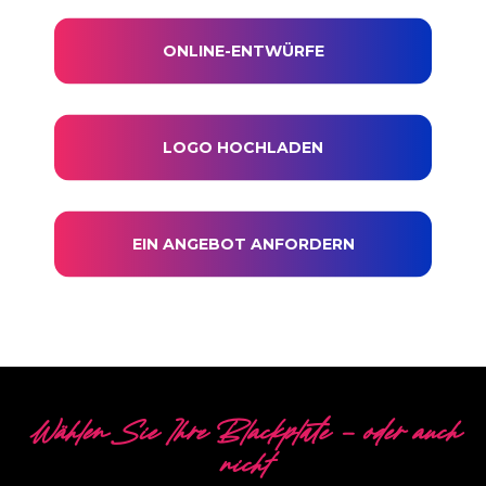
ONLINE-ENTWÜRFE
LOGO HOCHLADEN
EIN ANGEBOT ANFORDERN
Wählen Sie Ihre Blackplate - oder auch
nicht